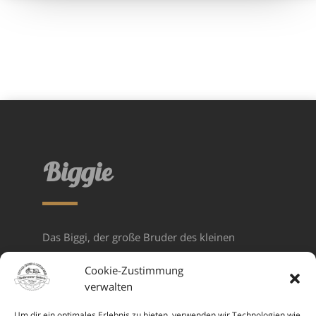
Biggie
Das Biggi, der große Bruder des kleinen
Kumpel. Dieses einmal erhabene Fahrgefühl
Cookie-Zustimmung
muss man
erlebt haben. Das Fahren damit
verwalten
macht unheimlich viel Freude.
Um dir ein optimales Erlebnis zu bieten, verwenden wir Technologien wie