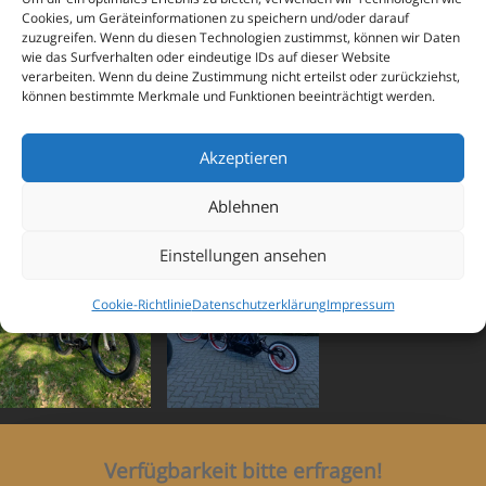
Highlights:
Cookies, um Geräteinformationen zu speichern und/oder darauf
zuzugreifen. Wenn du diesen Technologien zustimmst, können wir Daten
mit Bosch CX Performance Motor mit 500
wie das Surfverhalten oder eindeutige IDs auf dieser Website
Wh Akku
verarbeiten. Wenn du deine Zustimmung nicht erteilst oder zurückziehst,
können bestimmte Merkmale und Funktionen beeinträchtigt werden.
in den Farben schwarz, grau, sand oder blau
Umfangreiche Ausstattung und Customizing
möglich
Akzeptieren
Ablehnen
Einstellungen ansehen
Cookie-Richtlinie
Datenschutzerklärung
Impressum
Verfügbarkeit bitte erfragen!